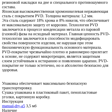
резиновой накладки на дне и специального противошумного
состава.
Японская высококачественная хромоникелевая нержавеющая
сталь с покрытием PVD. Толщина материала: 1,2 мм.
Эта сталь содержит 18% хрома и 8% никеля, что обеспечивает
ее максимальную защиту от коррозии. Технология PVD
заключается в процессе конденсации металла из паровой
(газовой) фазы на исходный материал. Главная ценность PVD-
технологии заключается в способности модифицировать
свойства поверхности изделия, не нарушая при этом
биохимическую функциональность основного материала.
PVD-покрытие чрезвычайно плотно и равномерно прилегает
к основе, не содержит микротрещин, является защитным
слоем устойчивым к истиранию и появлению царапин. PVD-
покрытие не только эстетично, но и абсолютно безопасно для
здоровья.
Упаковка обеспечивает максимально безопасную
транспортировку.
Сушка упакована в пластиковый пакет, пенопластовые
уголки, картонную коробку.
Инструкция
manual-dry-a5
3,5 мб
Наличие