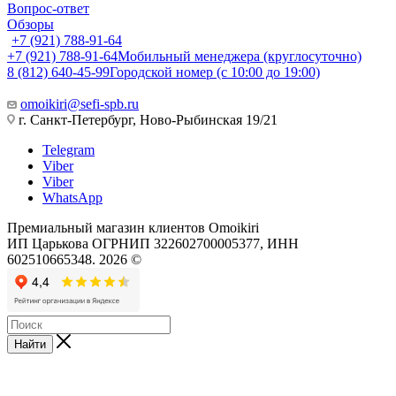
Вопрос-ответ
Обзоры
+7 (921) 788-91-64
+7 (921) 788-91-64
Мобильный менеджера (круглосуточно)
8 (812) 640-45-99
Городской номер (с 10:00 до 19:00)
omoikiri@sefi-spb.ru
г. Санкт-Петербург, Ново-Рыбинская 19/21
Telegram
Viber
Viber
WhatsApp
Премиальный магазин клиентов Omoikiri
ИП Царькова ОГРНИП 322602700005377, ИНН
602510665348. 2026 ©
Найти
x**
reshma
xmaster
hentai
amanat
tsujimo
video
tamilrockers.az
femboy
倉
سكس
افلام
نيك
صور
نيك
video
salman
sex
full
verma
ga
xxx
porndorn.info
ahegao
جماعي
سكس
فى
متحركه
مدام