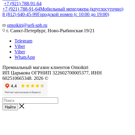
+7 (921) 788-91-64
+7 (921) 788-91-64
Мобильный менеджера (круглосуточно)
8 (812) 640-45-99
Городской номер (с 10:00 до 19:00)
omoikiri@sefi-spb.ru
г. Санкт-Петербург, Ново-Рыбинская 19/21
Telegram
Viber
Viber
WhatsApp
Премиальный магазин клиентов Omoikiri
ИП Царькова ОГРНИП 322602700005377, ИНН
602510665348. 2026 ©
Найти
x**
reshma
xmaster
hentai
amanat
tsujimo
video
tamilrockers.az
femboy
倉
سكس
افلام
نيك
صور
نيك
video
salman
sex
full
verma
ga
xxx
porndorn.info
ahegao
جماعي
سكس
فى
متحركه
مدام
木
download
hot
videos
metal
momsporn.mobi
machi
fuck
www
hentai-
blackpornsexvideos.com
ياباني
كامله
البانيو
للجنس
み
top-
redwap.xyz
zeloporn.com
alchemist
kolkata
ni
milfporntrends.com
odia
images.com