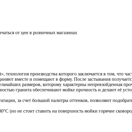
ичаться от цен в розничных магазинах
t», технология производства которого заключается в том, что ч
диняют вместе и помещают в форму. После застывания получаетс
мельчайших размеров, которому характерны непревзойденная пр
ечностью гранита обеспечивают мойке прочность и делают её у
уатации, за счет большой палитры оттенков, позволяют подобра
0°С (но не стоит ставить на поверхность мойки горячие сковоро