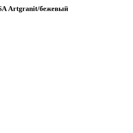
SA Artgranit/бежевый