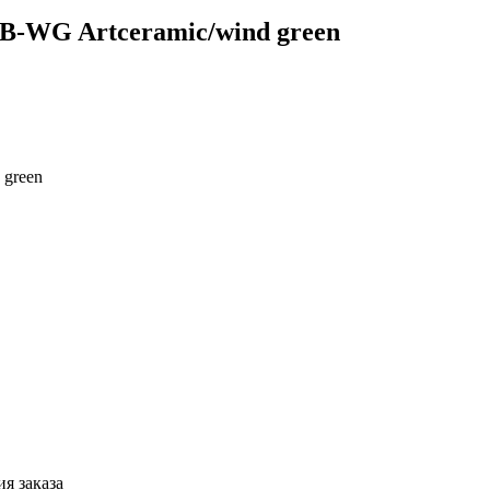
LB-WG Artceramic/wind green
 green
я заказа