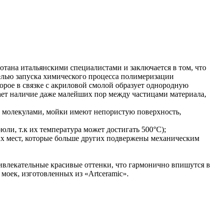
отана итальянскими специалистами и заключается в том, что
целью запуска химического процесса полимеризации
орое в связке с акриловой смолой образует однородную
ает наличие даже малейших пор между частицами материала,
ду молекулами, мойки имеют непористую поверхность,
юли, т.к их температура может достигать 500°С);
мых мест, которые больше других подвержены механическим
привлекательные красивые оттенки, что гармонично впишутся в
моек, изготовленных из «Artceramic».