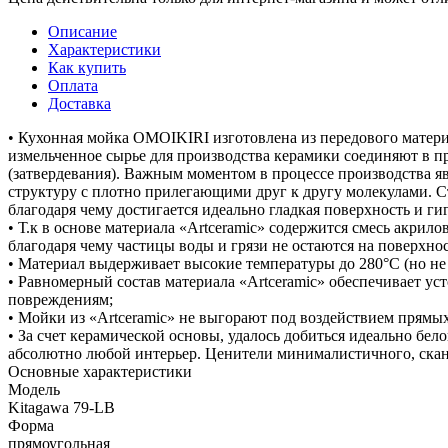
Описание
Характеристики
Как купить
Оплата
Доставка
• Кухонная мойка OMOIKIRI изготовлена из передового материа
измельченное сырье для производства керамики соединяют в п
(затвердевания). Важным моментом в процессе производства яв
структуру с плотно прилегающими друг к другу молекулами. С
благодаря чему достигается идеально гладкая поверхность и ги
• Т.к в основе материала «Artceramic» содержится смесь акри
благодаря чему частицы воды и грязи не остаются на поверхнос
• Материал выдерживает высокие температуры до 280°С (но не 
• Равномерный состав материала «Artceramic» обеспечивает ус
повреждениям;
• Мойки из «Artceramic» не выгорают под воздействием прямы
• За счет керамической основы, удалось добиться идеально бе
абсолютно любой интерьер. Ценители минималистичного, сканд
Основные характеристики
Модель
Kitagawa 79-LB
Форма
прямоугольная