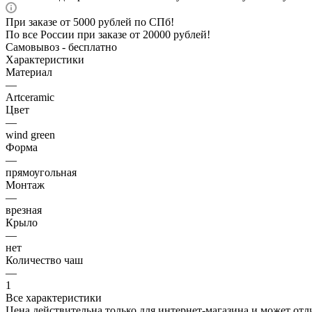
При заказе от 5000 рублей по СПб!
По все России при заказе от 20000 рублей!
Самовывоз - бесплатно
Характеристики
Материал
—
Artceramic
Цвет
—
wind green
Форма
—
прямоугольная
Монтаж
—
врезная
Крыло
—
нет
Количество чаш
—
1
Все характеристики
Цена действительна только для интернет-магазина и может отл