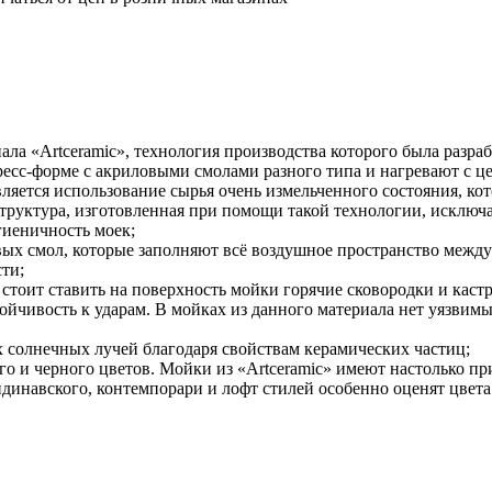
ла «Artceramic», технология производства которого была разраб
ресс-форме с акриловыми смолами разного типа и нагревают с 
ляется использование сырья очень измельченного состояния, кот
труктура, изготовленная при помощи такой технологии, исключ
гиеничность моек;
ловых смол, которые заполняют всё воздушное пространство меж
ти;
стоит ставить на поверхность мойки горячие сковородки и кастр
тойчивость к ударам. В мойках из данного материала нет уязви
х солнечных лучей благодаря свойствам керамических частиц;
лого и черного цветов. Мойки из «Artceramic» имеют настолько 
инавского, контемпорари и лофт стилей особенно оценят цвета 