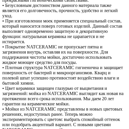
прекрасными гигиеническими свойствами.
• Безусловным достоинством данного материала также
является его долговечность, прочность, удобство и легкий
уход.
• При изготовлении моек применяется специальный состав,
который наносится поверх готовых изделий. Данный состав
выполняет одновременно защитную и декоративную
функции: натуральная керамика не царапается и не
истирается.
• Покрытие NATCERAMIC не пропускает пятна и
загрязнения внутрь, оставляя их на поверхности. Для
поддержания чистоты мойки, достаточно использовать
жидкое моющее средство для посуды.
• Плотная структура NATCERAMIC гигиенична и защищает
поверхность от бактерий и микроорганизмов. Кварц и
полевой шпат успешно противостоят воздействию влаги и
бытовой химии.
• Цвет керамики защищен глазурью от выцветания и
загрязнений: мойка из NATCERAMIC выглядит как новая на
протяжении всего срока использования. Мы даем 20 лет
гарантии на керамические мойки.
• Мойки из NATCERAMIC представлены в новых цветовых
решениях, недоступных ранее. Теперь можно
экспериментировать с цветом: выбрать спокойный оттенок
или подобрать акцентный вариант. С новыми цветами