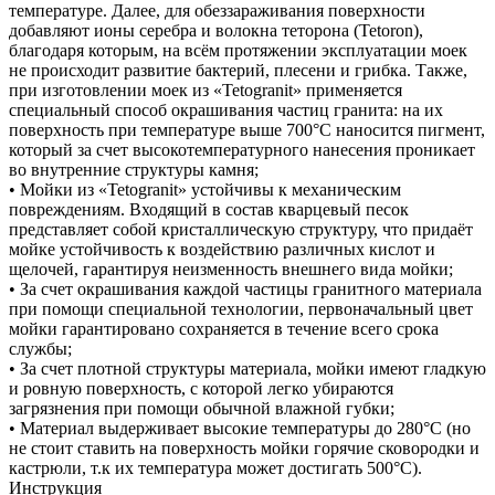
температуре. Далее, для обеззараживания поверхности
добавляют ионы серебра и волокна теторона (Tetoron),
благодаря которым, на всём протяжении эксплуатации моек
не происходит развитие бактерий, плесени и грибка. Также,
при изготовлении моек из «Tetogranit» применяется
специальный способ окрашивания частиц гранита: на их
поверхность при температуре выше 700°С наносится пигмент,
который за счет высокотемпературного нанесения проникает
во внутренние структуры камня;
• Мойки из «Tetogranit» устойчивы к механическим
повреждениям. Входящий в состав кварцевый песок
представляет собой кристаллическую структуру, что придаёт
мойке устойчивость к воздействию различных кислот и
щелочей, гарантируя неизменность внешнего вида мойки;
• За счет окрашивания каждой частицы гранитного материала
при помощи специальной технологии, первоначальный цвет
мойки гарантировано сохраняется в течение всего срока
службы;
• За счет плотной структуры материала, мойки имеют гладкую
и ровную поверхность, с которой легко убираются
загрязнения при помощи обычной влажной губки;
• Материал выдерживает высокие температуры до 280°С (но
не стоит ставить на поверхность мойки горячие сковородки и
кастрюли, т.к их температура может достигать 500°С).
Инструкция