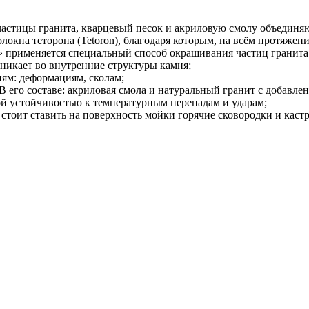
то частицы гранита, кварцевый песок и акриловую смолу объедин
локна теторона (Tetoron), благодаря которым, на всём протяжен
it» применяется специальный способ окрашивания частиц гранита
оникает во внутренние структуры камня;
иям: деформациям, сколам;
». В его составе: акриловая смола и натуральный гранит с добав
ой устойчивостью к температурным перепадам и ударам;
стоит ставить на поверхность мойки горячие сковородки и кастр