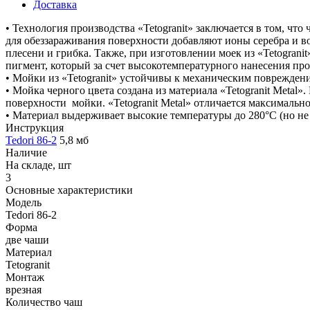
Доставка
• Технология производства «Tetogranit» заключается в том, ч
для обеззараживания поверхности добавляют ионы серебра и во
плесени и грибка. Также, при изготовлении моек из «Tetogran
пигмент, который за счет высокотемпературного нанесения пр
• Мойки из «Tetogranit» устойчивы к механическим поврежден
• Мойка черного цвета создана из материала «Tetogranit Metal
поверхности мойки. «Tetogranit Metal» отличается максимальн
• Материал выдерживает высокие температуры до 280°С (но не 
Инструкция
Tedori 86-2
5,8 мб
Наличие
На складе, шт
3
Основные характеристики
Модель
Tedori 86-2
Форма
две чаши
Материал
Tetogranit
Монтаж
врезная
Количество чаш