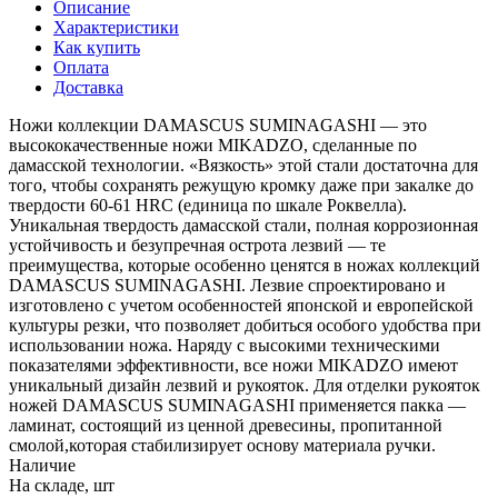
Описание
Характеристики
Как купить
Оплата
Доставка
Ножи коллекции DAMASCUS SUMINAGASHI — это
высококачественные ножи MIKADZO, сделанные по
дамасской технологии. «Вязкость» этой стали достаточна для
того, чтобы сохранять режущую кромку даже при закалке до
твердости 60-61 HRC (единица по шкале Роквелла).
Уникальная твердость дамасской стали, полная коррозионная
устойчивость и безупречная острота лезвий — те
преимущества, которые особенно ценятся в ножах коллекций
DAMASCUS SUMINAGASHI. Лезвие спроектировано и
изготовлено с учетом особенностей японской и европейской
культуры резки, что позволяет добиться особого удобства при
использовании ножа. Наряду с высокими техническими
показателями эффективности, все ножи MIKADZO имеют
уникальный дизайн лезвий и рукояток. Для отделки рукояток
ножей DAMASCUS SUMINAGASHI применяется пакка —
ламинат, состоящий из ценной древесины, пропитанной
смолой,которая стабилизирует основу материала ручки.
Наличие
На складе, шт