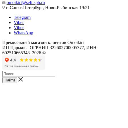
omoikiri@sefi-spb.ru
г. Санкт-Петербург, Ново-Рыбинская 19/21
Telegram
Viber
Viber
WhatsApp
Премиальный магазин клиентов Omoikiri
ИП Царькова ОГРНИП 322602700005377, ИНН
602510665348. 2026 ©
Найти
x**
reshma
xmaster
倉
video
salman
sex
木
download
hot
videos
み
top-
redwap.xyz
zeloporn.com
お
porn-
hot
sex
javpussy.net
tube.com
sex
blue
百
ragging
videos
film
田
video
youtube
sex